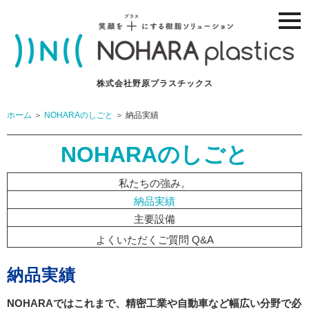
ナ
ビ
ゲ
ー
ジ
ョ
株式会社野原プラスチックス
ン
メ
ホーム
＞
NOHARAのしごと
＞ 納品実績
ニ
ュ
ー
NOHARAのしごと
私たちの強み。
納品実績
主要設備
よくいただくご質問 Q&A
納品実績
NOHARAではこれまで、精密工業や自動車など幅広い分野で必