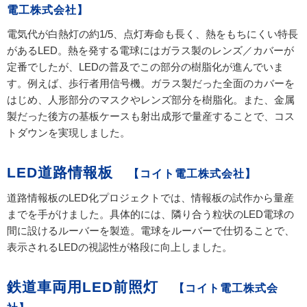
電工株式会社】
電気代が白熱灯の約1/5、点灯寿命も長く、熱をもちにくい特長
があるLED。熱を発する電球にはガラス製のレンズ／カバーが
定番でしたが、LEDの普及でこの部分の樹脂化が進んでいま
す。例えば、歩行者用信号機。ガラス製だった全面のカバーを
はじめ、人形部分のマスクやレンズ部分を樹脂化。また、金属
製だった後方の基板ケースも射出成形で量産することで、コス
トダウンを実現しました。
LED道路情報板
【コイト電工株式会社】
道路情報板のLED化プロジェクトでは、情報板の試作から量産
までを手がけました。具体的には、隣り合う粒状のLED電球の
間に設けるルーバーを製造。電球をルーバーで仕切ることで、
表示されるLEDの視認性が格段に向上しました。
鉄道車両用LED前照灯
【コイト電工株式会