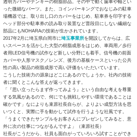
透明カバーやテンキーの樹脂部品。その中で動く歯車や軸とい
った微細なパーツ。また、コインパーキングでおなじみの駐車
場機器では、取り出し口のカバーをはじめ、駐車券を印字する
ヘッド部分や駐車券の読み取り装置など普段目にしない繊細な
部品にもNOHARAの技術が生かされています。
2017年2月に埼玉県白岡市に
埼玉事業所
を開設してからは、広
いスペースを活かした大型の樹脂成形をはじめ、車両用／歩行
者用LED信号機の試作など新しい分野にも着手。信号機の前面
カバーや人形マスク／レンズ、後方の基板ケースといった公共
性の高い製品の樹脂成形で高い評価をいただいています。
こうした技術力の源泉はどこにあるのでしょうか。社内の技術
者に聞くとこんな答えが返ってきます。
「『思い立ったらまず作ってみよう』という自由な考えを尊重
する気風があるので、何にでも挑戦しやすい環境であることは
確かです」なによりも束原社長自らが、よりよい成型方法を思
いつくと、実際に手を動かして試作を行うような社風です。
「うまくできたサンプルをお客さんにプレゼンしてみると、意
外に次の仕事につながるんですよ」（束原社長）
社長がこうだから、社員も面白がっていろいろ試すことができ