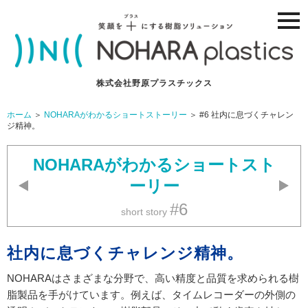
ナ
ビ
ゲ
ー
ジ
ョ
株式会社野原プラスチックス
ン
メ
ホーム
＞
NOHARAがわかるショートストーリー
＞ #6 社内に息づくチャレン
ニ
ジ精神。
ュ
ー
NOHARAがわかるショートスト
ーリー
#6
short story
社内に息づくチャレンジ精神。
NOHARAはさまざまな分野で、高い精度と品質を求められる樹
脂製品を手がけています。例えば、タイムレコーダーの外側の